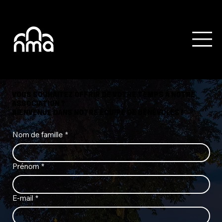
VOUS SOUHAITEZ OFFRIR DE VOTRE TEMPS À NOTRE
ASSOCIATION ?
BIENVENUE DANS NOTRE ÉQUIPE DE BÉNÉVOLES !
Nom de famille
*
Prénom
*
E‑mail
*