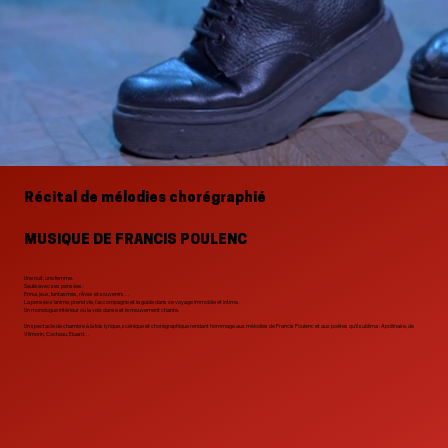
Récital de mélodies chorégraphié
MUSIQUE DE FRANCIS POULENC
Une nuit, une femme.
Seule avec ses pensées.
Ennui, jeux, fantasmes, rêves et souvenirs…
La pensée s’anime, prend vie, l’accompagne et la guide dans ce voyage immobile et intime.
Un monologue intérieur où la voix danse et le mouvement chante.
Un spectacle de chambre à la fois lyrique, scénique et chorégraphique rendant hommage aux mélodies de Francis Poulenc et aux poètes qu’il sublima : Apollinaire, de
Vilmorin, Cocteau, Eluard…