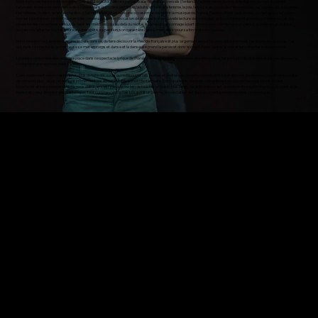
Nous sommes heureuses de rassembler le public autour de ce spectacle aux thèmes universels (l’enfance, l’adolescence, le rêve, le fantasme, la mort, le départ,
l’abandon, la prise de conscience de sa place dans la société, en tant qu’adulte, en tant que femme, la joie, l’ennui, le jeu, la joie de s’être trouvée, les regrets, les souvenirs,
nos réflexes, le désir, la recherche de soi, l’acceptation) et en faire une occasion de découvrir la musique de Francis Poulenc. Dans l’autre sens, si c’est grâce à Poulenc
que les spectateurs se sont rassemblés, ce sera peut-être l’occasion de découvrir une nouvelle lecture des mélodies, grâce à l’interprétation de la chanteuse (et à la
diversité des caractères retrouvés dans les mélodies) qui au delà du récital, incarne un personnage à part entière avec une histoire, un passé, un présent et un futur,
auquel on s’attache, à la fois pour sa vulnérabilité, sa passion, son caractère coloré, mais aussi pour sa force et son courage.
Notre intention est de proposer une lecture dansée, de faire découvrir la mélodie française et plus largement la musique vocale autrement, par le prisme du corps. Car
oui, dans ce spectacle, la chanteuse se met en corps et danse et la danseuse prend la parole et donc le chant. Faire danser la voix et faire chanter le mouvement.
La danse contemporaine prend sa place dans ce spectacle lyrique de manière évidente comme médium de cette poésie, l’aspect pluridisciplinaire étant une démarche
contemporaine qui nous tient à cœur.
C’est également une occasion pour nous de faire découvrir ou redécouvrir ces poètes et poétesses de cette période artistique qui nous bouleverse (Apollinaire, Louise
de Vilmorin, Max Jacob) et qui sont intimement liés au concept de la mélodie française. Encore une fois, l’interdisciplinarité est ce qui semble nous réunir en tant
qu’artistes et passionnées et donc nous définir, et c’est par là le moyen de toucher un public plus large, car la littérature est, au même titre que la musique, le chant et la
danse, au cœur de notre geste artistique. Tout comme c’est le cas lorsqu’il lit un poème, le spectateur est libre de choisir son entrée dans ce spectacle.
LES ARTISTES
MARGOT FILLOL
FAUSTINE GARDEIL
SOPRANO
DANSE
ETIENNE MANCHON
PIANO