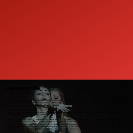
PRÉSENTATION
Conçu à quatre mains, le spectacle Chemise(s) de nuit met à l’honneur la poésie, l’imaginaire, l’humour, la profondeur et la tendresse de la musique de Francis Poulenc.
Le chant et la danse s’entremêlent, fusionnent et s’opposent pour servir la musique du compositeur. Les deux arts sont au centre de ce spectacle, véritable écrin de
l’univers d’une femme dont le spectateur va suivre les pensées qui défilent.
Le travail du double, d’une part la dimension secrète, intime et cachée et d’autre part la « face » extérieure nous semble un sujet à la fois particulièrement humain, mais
également profond et ludique à mettre en scène. Qui sommes-nous dans l’intimité ? Qui est cette femme ? Que fait-elle lorsqu’elle se retrouve seule ? Perdue, libre enfin,
frustrée, hébétée, joueuse, créative, penseuse, rêveuse ?
Lors de l’élaboration du spectacle, nous revenions souvent à cette réflexion sur notre personnage principale : « elle est en coloc’ avec ses pensées » ; c’est une donnée,
c’est un fait, elle peut les subir mais en être aussi l’initiatrice : elle crée du rythme dans le silence de la solitude et nous pouvons ressentir une nouvelle organisation du
corps dans l’intime vis à vis de ces pensées. Vous l’aurez compris, la danse ne représentera pas seulement le corps, mais bien l’esprit, et tour à tour, la chanteuse et la
danseuse en « marionnettistes » tenteront de prendre le contrôle l’une sur l’autre. Une étrange guerre intérieure et fatigante, que nous connaissons tous, et cette
tempête intime laisse parfois la place à de profonds moments de retour au soi, de re connexion, de pardon, de calme et de paix intérieure.